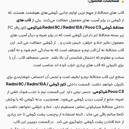
مشخصات محصول:
قاب های محافظ از مهم ترین لوازم جانبی گوشی‌های هوشمند هستند که
از گوشی در برابر آسیب های معمول حفاظت می‌کنند. یکی از
قاب های
محافظ گوشی Redmi 9C / Redmi 10A / Poco C3 شیائومی
کاور پافر PC
زیر بسته محافظ لنز دار این گوشی است که در برابر ضربه و دیگر آسیب های
معمول نظیر خط و خراش، خیس شدن و... از گوشی حفاظت می کند. این
قاب محافظ نه آن قدر نرم و منعطف است که به سادگی خم شود و نه آنقدر
سخت و مقاوم که احتمال شکستن آن بالا باشد. جنس منعطف قاب ، آن را
برای کاربرانی که قاب های زیادی خراب کرده اند مناسب است.
سطح این قاب محافظ نرم و لطیف است و لمس آن احساس خوشایندی برای
کاربران خواهد داشت. قسمت داخلی
کاور گوشی Redmi 9C / Redmi 10A /
Poco C3 شیائومی
، جنس نرمی دارد. این قسمت نرم با جذب شوک ناشی از
ضربه، مانع از آسیب دیدن گوشی می‌شود. همچنین، بدنه گوشی که با روکش
داخلی محافظ سیلیکونی تماس مستقیم دارد، خط و خراشی نخواهد داشت و
کاملا سالم باقی می ماند ، البته استفاده از برچسب پشت گوشی تا حد زیادی
از خط افتادن پشت گوشی جلوگیری می کند . در قسمت دوربین این قاب