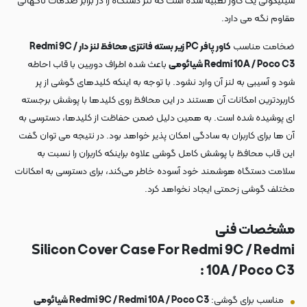
سیلیکونی یک کاور تعبیه شده است که لنز دستگاه را در برابر صدمات ناگهانی
مقاوم نگه می دارد.
ضخامت مناسب
کاور پافر PC زیر بسته فانتزی محافظ لنز دار Redmi 9C /
Redmi 10A / Poco C3 شیائومی
باعث شده اطراف دوربین با قاب احاطه
شود و آسیبی به لنز آن وارد نشود. با توجه به اینکه کلیدهای گوشی از پر
کاربردترین امکانات آن هستند در این محافظ روی کلیدها با پوشش برجسته
ای پوشیده شده است. به همین دلیل ضمن حفاظت از کلیدها، دسترسی به
آن ها برای کاربران به سادگی امکان پذیر خواهد بود. در نتیجه می توان گفت
این قاب محافظ با پوشش کامل گوشی علاوه براینکه کاربران را نسبت به
سلامت دستگاه هوشمند خود آسوده خاطر می‌کند، برای دسترسی به امکانات
مختلف گوشی زحمتی ایجاد نخواهد کرد.
مشخصات فنی
Silicon Cover Case For Redmi 9C / Redmi
10A / Poco C3 :
مناسب برای گوشی:
Redmi 9C / Redmi 10A / Poco C3 شیائومی