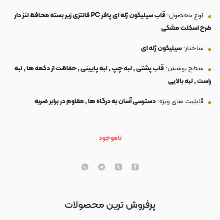
نوع محصول:
قاب سیلیکون ژله ای پافر PC فانتزی زیر بسته محافظ لنز دار
طرح اسکلت مشکی
ساختار:
سیلیکون ژله ای
سطح پوشش:
قاب پشتی , لبه چپ , لبه پایینی , حفاظت از دکمه ها , لبه
راست , لبه بالایی
قابلیت های ویژه:
دسترسی آسان به درگاه ها , مقاوم در برابر ضربه
ناموجود
پرفروش ترین محصولات