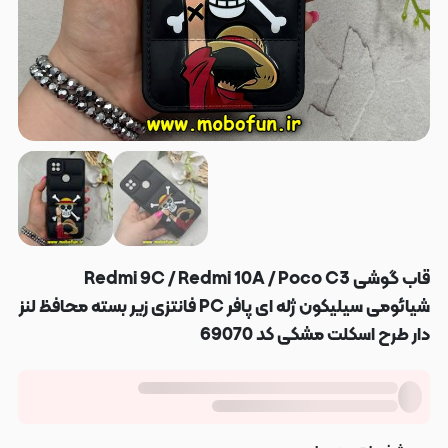
قاب گوشی Redmi 9C / Redmi 10A / Poco C3
شیائومی سیلیکون ژله ای پافر PC فانتزی زیر بسته محافظ لنز
دار طرح اسکلت مشکی کد 69070