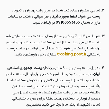
تمامی سفارش های ثبت شده در اسرع وقت پردازش و تحویل
پست می شوند
لطفا صبور باشید
و هر سوالی داشتید در ساعات
کاری با شماره
09108553455
در ارتباط باشید.
تقریبا بین 2 الی 7 روز کاری بعد از ارسال بسته به پست سفارش شما
به دستتان می رسد . بعد از ارسال بسته به پست ، کد مرسوله هم
برای شما پیامک می شود که توسط آن می توانید در سایت پست
به نشانی
tracking.post.ir
سفارش خود را رهگیری کنید.
تحویل بسته پستی توسط مامورین اداره
پست جمهوری اسلامی
ایران
صورت می پذیرد و ما مامور شخصی برای ارسال بسته نداریم.
لطفا صبور باشید زیرا پست زمان دقیقی برای تحویل بسته به شما
ارائه نمی دهد و زمان تحویل ذکر شده تخمینی است. ما طبق
وظیفه خود در اسرع وقت سفارش شما را به پست تحویل می
دهیم تا زودتر به دستتان برسد. لطفا در این مورد با پشتیبانی
تماس نگیرید. از اینکه ما را درک می کنید متشکریم.