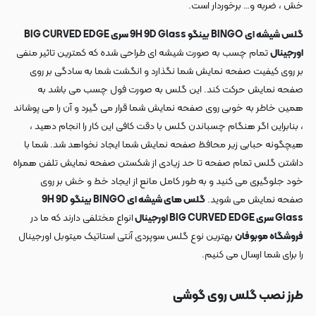
خش ، ضربه و… برخوردار است.
گلس شیشه ای BINGO بینگو 9H 9D Glass سری BIG CURVED EDGE
اورجینال
تمام چسب به صورت شیشه ای طراحی شده که کمترین تاثیر منفی
بر روی کیفیت صفحه نمایش شما نگذارد و انگشت شما به سادگی بر روی
صفحه نمایش حرکت کند. این گلس به صورت فول چسب می باشد به
همین خاطر به خوبی روی صفحه نمایش شما قرار می گیرد و آن را می پوشاند
، بنابراین اگر هنگام چسباندن گلس با دقت کافی این کار را انجام دهید ،
هیچگونه حبابی زیر محافظ صفحه نمایش شما ایجاد نخواهد شد. شما با
داشتن گلس تمام صفحه تا حد زیادی از شکستن صفحه نمایش تلفن همراه
خود جلوگیری می کنید و به طور کامل مانع از ایجاد خط و خش بر روی
صفحه نمایش می شوید.
گلس های شیشه ای BINGO بینگو 9H 9D
Glass سری BIG CURVED EDGE اورجینال
انواع مختلفی دارند که ما در
فروشگاه موبوفان
بهترین نوع گلس سوپردی آنتی استاتیک میتوبل اورجینال
را برای شما ارسال می کنیم.
طرز نصب گلس
روی گوشی