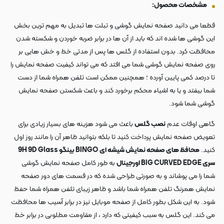
مشخصات محصول:
قطعا می دانید صفحه نمایش گوشی و تبلت ها تبدیل به مهم ترین بخش
این گوشی ها شده اند که باید از آن ها در برابر ضربه خوردن و شکسته شدن
محافظت کرد. بدون استفاده از گلس ها پس از مدتی خط و خش هایی بر
روی صفحه نمایش گوشی شما می افتد که می تواند کیفیت صفحه نمایش را
تا درصد کمی پایین آورده ؛ همچنین ممکن است تلفن همراه شما از دست
شما بیفتد و یا به اشیاء محکم برخورد کند و باعث شکستن صفحه نمایش
گوشی شما شود.
گاهی اوقات عدم
نصب گلس
باعث می شود هزینه های بسیار زیادی برای
تعویض صفحه نمایش پرداخت کنید تا بلکه بتوانید ظاهر آن را مانند روز اول
کنید.
محافظ های صفحه نمایش شیشه ای BINGO بینگو 9H 9D Glass
سری BIG CURVED EDGE اورجینال
به طور کامل صفحه نمایش گوشی
شما را می پوشاند و به صورتی طراحی شده که در قسمت های دور صفحه
نمایش همرنگ تلفن همراه شما باشد و ظاهر زیبای تلفن همراه شما حفظ
شود. به این شکل بطور کامل از صفحه موبایل نیز در برابر آسیب ها محافظت
می کند. این گلس به سبب کیفیتی که دارد ، از مقاومت مطلوبی در برابر خط