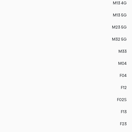
M13 4G
M13 5G
M23 5G
M32 5G
M33
M04
F04
F12
F02S
F13
F23