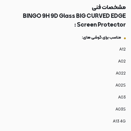
مشخصات فنی
BINGO 9H 9D Glass BIG CURVED EDGE
Screen Protector :
مناسب برای گوشی های:
A12
A02
A022
A02S
A03
A03S
A13 4G