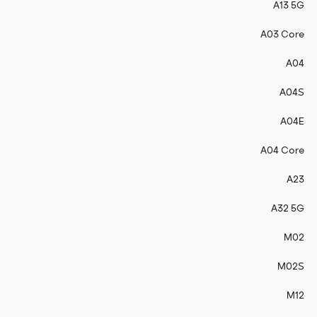
A13 5G
A03 Core
A04
A04S
A04E
A04 Core
A23
A32 5G
M02
M02S
M12