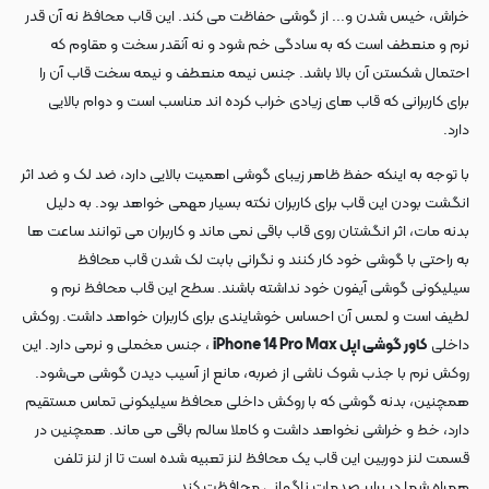
خراش، خیس شدن و... از گوشی حفاظت می کند. این قاب محافظ نه آن قدر
نرم و منعطف است که به سادگی خم شود و نه آنقدر سخت و مقاوم که
احتمال شکستن آن بالا باشد. جنس نیمه منعطف و نیمه سخت قاب آن را
برای کاربرانی که قاب های زیادی خراب کرده اند مناسب است و دوام بالایی
دارد.
با توجه به اینکه حفظ ظاهر زیبای گوشی اهمیت بالایی دارد، ضد لک و ضد اثر
انگشت بودن این قاب برای کاربران نکته بسیار مهمی خواهد بود. به دلیل
بدنه مات، اثر انگشتان روی قاب باقی نمی ماند و کاربران می توانند ساعت ها
به راحتی با گوشی خود کار کنند و نگرانی بابت لک شدن قاب محافظ
سیلیکونی گوشی آیفون خود نداشته باشند. سطح این قاب محافظ نرم و
لطیف است و لمس آن احساس خوشایندی برای کاربران خواهد داشت. روکش
داخلی
کاور گوشی اپل iPhone 14 Pro Max
، جنس مخملی و نرمی دارد. این
روکش نرم با جذب شوک ناشی از ضربه، مانع از آسیب دیدن گوشی می‌شود.
همچنین، بدنه گوشی که با روکش داخلی محافظ سیلیکونی تماس مستقیم
دارد، خط و خراشی نخواهد داشت و کاملا سالم باقی می ماند. همچنین در
قسمت لنز دوربین این قاب یک محافظ لنز تعبیه شده است تا از لنز تلفن
همراه شما در برابر صدمات ناگهانی محافظت کند.