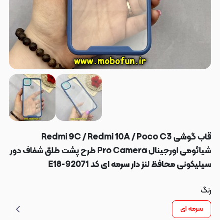
قاب گوشی Redmi 9C / Redmi 10A / Poco C3
شیائومی اورجینال Pro Camera طرح پشت طلق شفاف دور
سیلیکونی محافظ لنز دار سرمه ای کد E18-92071
رنگ
سرمه ای