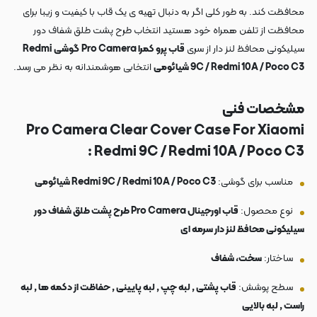
محافظت کند. به طور کلی اگر به دنبال تهیه ی یک قاب با کیفیت و زیبا برای
محافظت از تلفن همراه خود هستید انتخاب طرح پشت طلق شفاف دور
سیلیکونی محافظ لنز دار از سری
قاب پرو کمرا Pro Camera
گوشی
Redmi
9C / Redmi 10A / Poco C3 شیائومی
انتخابی هوشمندانه به نظر می رسد.
مشخصات فنی
Pro Camera Clear
Cover Case For Xiaomi
Redmi 9C / Redmi 10A / Poco C3 :
مناسب برای گوشی:
Redmi 9C / Redmi 10A / Poco C3 شیائومی
نوع محصول:
قاب اورجینال Pro Camera طرح پشت طلق شفاف دور
سیلیکونی محافظ لنز دار سرمه ای
ساختار:
سخت، شفاف
سطح پوشش:
قاب پشتی , لبه چپ , لبه پایینی , حفاظت از دکمه ها , لبه
راست , لبه بالایی