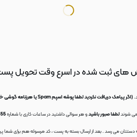
 های ثبت شده در اسرع وقت تحویل پس
.
(اگر پیامک دریافت نکردید لطفا پوشه اسپم Spam یا هرزنامه گوشی خود را چک کنید)
می شوند
لطفا صبور باشید
و هر سوالی داشتید در ساعات کاری با شماره
09108553455