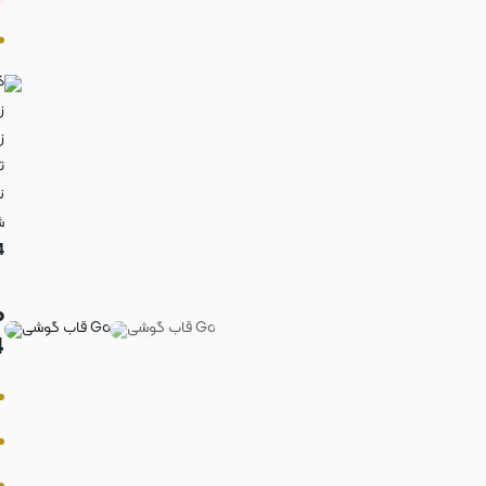
ک
ز
ز
ت
ن
ش
 4
م
: