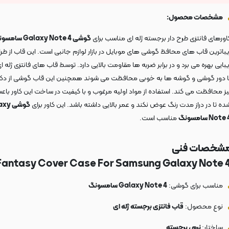
مشخصات محصول:
اورهای فانتزی طرح دار برجسته ژله ای مناسب برای
گوشی Galaxy Note 4 سامسونگ
یباترین قاب های محافظ گوشی های موبایل در بازار لوازم جانبی است. این قاب از طر
یبایی بهره می برد و در برابر ضربه ها مقاومت بالایی دارد. توسط قاب های فانتزی ژله ا
ا دور گوشی و گوشه ها به خوبی محافظت می شوند همچنین این قاب گوشی از دک
یز محافظت می کند. استفاده از مواد اولیه مرغوب و با کیفیت در ساخت این کاور باع
ده تا در دراز مدت رنگ عوض نکند و عمر بالایی داشته باشد. این کاور برای
گوشی 
Note سامسونگ
مناسب است.
شخصات فنی
Fantasy Cover Case For Samsung Galaxy Note 4 
مناسب برای گوشی:
Galaxy Note 4 سامسونگ
نوع محصول:
قاب فانتزی برجسته ژله ای
ساختار:
نرم ، برجسته