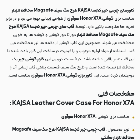
کاورهای چرمی جیر کجسا KAJSA طرح مگ سیف Magsafe محافظ لنزدار
مناسب برای
گوشی Honor X7A هوآوی
از طراحی زیبایی بهره می برد و در برابر
ضربه ها مقاومت بالایی دارد. توسط
قاب های چرمی جیر کجسا KAJSA طرح
مگ سیف Magsafe محافظ لنزدار
دور تا دور گوشی و گوشه ها به خوبی
محافظت می شوند همچنین این قاب گوشی از دکمه ها نیز محافظت می
کند. استفاده از مواد اولیه مرغوب و با کیفیت در ساخت این کاور باعث شده تا
این قاب عمر بالایی داشته باشد. در قسمت دوربین این
کاور گوشی جیر
یک
محافظ لنز تعبیه شده است و طرح مگ سیف قسمت پشتی قاب زیبایی آن را
دوچندان کرده است. این
کاور برای گوشی Honor X7A هوآوی
مناسب است.
مشخصات فنی
KAJSA Leather Cover Case For Honor X7A :
مناسب برای گوشی:
Honor X7A هوآوی
نوع محصول:
قاب چرمی جیر کجسا KAJSA طرح مگ سیف Magsafe
محافظ لنزدار مشکی