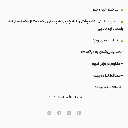
ساختار:
نرم ، جیر
سطح پوشش:
قاب پشتی , لبه چپ , لبه پایینی , حفاظت از دکمه ها , لبه
راست , لبه بالایی
قابلیت های ویژه:
- دسترسی آسان به درگاه ها
- مقاوم در برابر ضربه
- محافظ لنز دوربین
- انعلاف پذیری بالا
تعداد باقیمانده:
۴
عدد