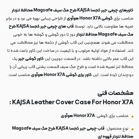
کاورهای چرمی جیر کجسا KAJSA طرح مگ سیف Magsafe محافظ لنزدار
مناسب برای
گوشی Honor X7A هوآوی
از طراحی زیبایی بهره می برد و در برابر
ضربه ها مقاومت بالایی دارد. توسط
قاب های چرمی جیر کجسا KAJSA طرح
مگ سیف Magsafe محافظ لنزدار
دور تا دور گوشی و گوشه ها به خوبی
محافظت می شوند همچنین این قاب گوشی از دکمه ها نیز محافظت می
کند. استفاده از مواد اولیه مرغوب و با کیفیت در ساخت این کاور باعث شده تا
این قاب عمر بالایی داشته باشد. در قسمت دوربین این
کاور گوشی جیر
یک
محافظ لنز تعبیه شده است و طرح مگ سیف قسمت پشتی قاب زیبایی آن را
دوچندان کرده است. این
کاور برای گوشی Honor X7A هوآوی
مناسب است.
مشخصات فنی
KAJSA Leather Cover Case For Honor X7A :
مناسب برای گوشی:
Honor X7A هوآوی
نوع محصول:
قاب چرمی جیر کجسا KAJSA طرح مگ سیف Magsafe
محافظ لنزدار قهوه ای