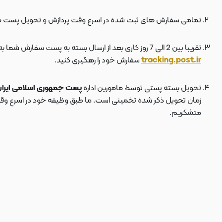
تمامی سفارش های ثبت شده در اسرع وقت پردازش و تحویل پست 
تقریبا بین 2 الی 7 روز کاری بعد از ارسال بسته به پست سفارش شما به دستتان می رسد . بعد از ارسال بسته به پست ، کد مرسوله هم برای شما پیامک می شود که توسط آن می توانید در سایت پست به نشانی
tracking.post.ir
سفارش خود را رهگیری کنید.
تحویل بسته پستی توسط مامورین اداره
پست جمهوری اسلامی ایرا
زمان تحویل ذکر شده تخمینی است. ما طبق وظیفه خود در اسرع وقت سف
متشکریم.