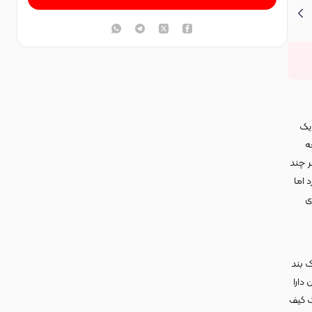
ک
ه
ر چند
 اما
ی
 بند
دارا
ک کیف