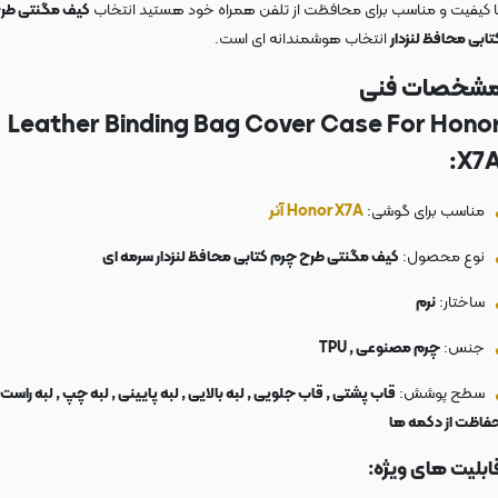
ا کیفیت و مناسب برای محافظت از تلفن همراه خود هستید انتخاب
کیف مگنتی طر
تابی محافظ لنزدار
انتخاب هوشمندانه ای است.
شخصات فنی
Leather Binding Bag Cover Case For Hono
X7A
مناسب برای گوشی:
Honor X7A
آنر
نوع محصول:
کیف مگنتی طرح چرم کتابی محافظ لنزدار سرمه ای
ساختار:
نرم
جنس:
چرم مصنوعی , TPU
سطح پوشش:
قاب پشتی , قاب جلویی , لبه بالایی , لبه پایینی , لبه چپ , لبه راست 
فاظت از دکمه ها
ابلیت های ویژه: