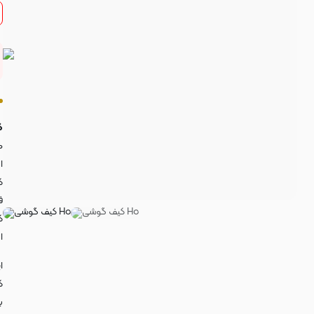
ک
م
ا
ک
ف
ک
ا
ا
ک
ب