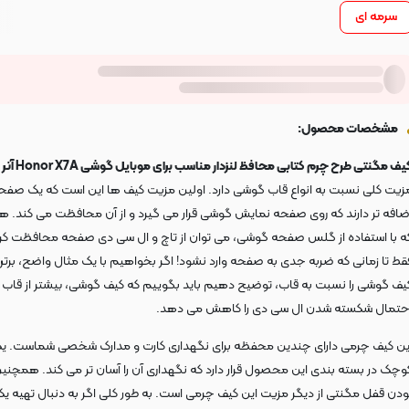
سرمه ای
مشخصات محصول:
یف مگنتی طرح چرم کتابی محافظ لنزدار مناسب برای موبایل گوشی Honor X7A آنر
ی
زیت کلی نسبت به انواع قاب گوشی دارد. اولین مزیت کیف ها این است که یک صفح
ضافه تر دارند که روی صفحه نمایش گوشی قرار می گیرد و از آن محافظت می کند. ه
ه با استفاده از گلس صفحه گوشی، می توان از تاچ و ال سی دی صفحه محافظت کرد
قط تا زمانی که ضربه جدی به صفحه وارد نشود! اگر بخواهیم با یک مثال واضح، برتر
یف گوشی را نسبت به قاب، توضیح دهیم باید بگوییم که کیف گوشی، بیشتر از قاب
حتمال شکسته شدن ال سی دی را کاهش می دهد.
ین کیف چرمی دارای چندین محفظه برای نگهداری کارت و مدارک شخصی شماست. یک
وچک در بسته بندی این محصول قرار دارد که نگهداری آن را آسان تر می کند. همچنین 
ودن قفل مگنتی از دیگر مزیت این کیف چرمی است. به طور کلی اگر به دنبال تهیه ی