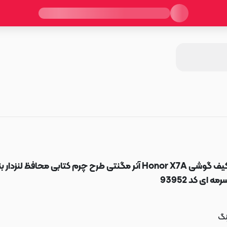
کیف گوشی Honor X7A آنر مگنتی طرح چرم کتابی محافظ لنزدار 
رمه ای کد 93952
نگ