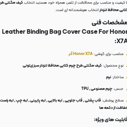
ا کیفیت و مناسب برای محافظت از تلفن همراه خود هستید انتخاب
کیف مگنتی طر
تابی محافظ لنزدار
انتخاب هوشمندانه ای است.
شخصات فنی
Leather Binding Bag Cover Case For Hono
X7A
مناسب برای گوشی:
Honor X7A
آنر
نوع محصول:
کیف مگنتی طرح چرم کتابی محافظ لنزدار سبز زیتونی
ساختار:
نرم
جنس:
چرم مصنوعی , TPU
سطح پوشش:
قاب پشتی , قاب جلویی , لبه بالایی , لبه پایینی , لبه چپ , لبه راست 
فاظت از دکمه ها
ابلیت های ویژه: