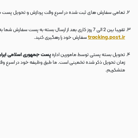
تمامی سفارش های ثبت شده در اسرع وقت پردازش و تحویل پست 
تقریبا بین 2 الی 7 روز کاری بعد از ارسال بسته به پست سفارش شما به دستتان می رسد . بعد از ارسال بسته به پست ، کد مرسوله هم برای شما پیامک می شود که توسط آن می توانید در سایت پست به نشانی
tracking.post.ir
سفارش خود را رهگیری کنید.
تحویل بسته پستی توسط مامورین اداره
پست جمهوری اسلامی ایرا
زمان تحویل ذکر شده تخمینی است. ما طبق وظیفه خود در اسرع وقت سف
متشکریم.