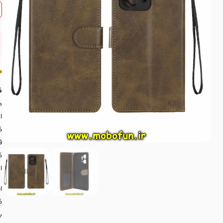
ک
م
ا
ک
ف
ک
ا
ا
ک
ب