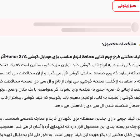
سبز زیتونی
مشخصات محصول:
یف مگنتی طرح چرم کتابی محافظ لنزدار مناسب برای موبایل گوشی Honor X7A آنر
ی
زیت کلی نسبت به انواع قاب گوشی دارد. اولین مزیت کیف ها این است که یک صفح
ضافه تر دارند که روی صفحه نمایش گوشی قرار می گیرد و از آن محافظت می کند. ه
ه با استفاده از گلس صفحه گوشی، می توان از تاچ و ال سی دی صفحه محافظت کرد
قط تا زمانی که ضربه جدی به صفحه وارد نشود! اگر بخواهیم با یک مثال واضح، برتر
یف گوشی را نسبت به قاب، توضیح دهیم باید بگوییم که کیف گوشی، بیشتر از قاب
حتمال شکسته شدن ال سی دی را کاهش می دهد.
ین کیف چرمی دارای چندین محفظه برای نگهداری کارت و مدارک شخصی شماست. یک
وچک در بسته بندی این محصول قرار دارد که نگهداری آن را آسان تر می کند. همچنین 
ودن قفل مگنتی از دیگر مزیت این کیف چرمی است. به طور کلی اگر به دنبال تهیه ی