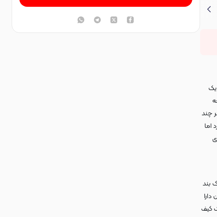
ک
ه
ر چند
 اما
ی
 بند
دارا
ک کیف