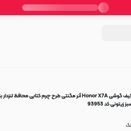
کیف گوشی Honor X7A آنر مگنتی طرح چرم کتابی محافظ لنزدار 
بز زیتونی کد 93953
نگ