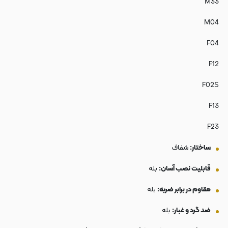
M33
M04
F04
F12
F02S
F13
F23
ساختار:
شفاف
قابلیت نصب آسان:
بله
مقاوم در برابر ضربه:
بله
ضد گرد و غبار:
بله