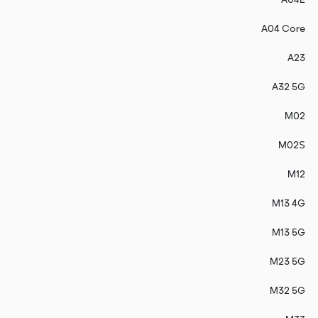
A04E
A04 Core
A23
A32 5G
M02
M02S
M12
M13 4G
M13 5G
M23 5G
M32 5G