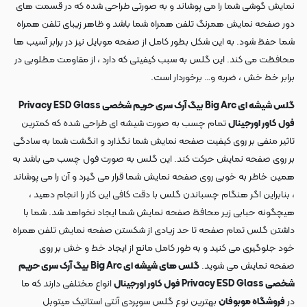
نمایش گوشی شما را می پوشاند و به صورتی طراحی شده که در قسمت های
دور صفحه نمایش همرنگ تلفن همراه شما باشد و ظاهر زیبای تلفن همراه
شما حفظ شود. به این شکل بطور کامل از صفحه موبایل نیز در برابر آسیب ها
محافظت می کند. این گلس به سبب کیفیتی که دارد ، از مقاومت مطلوبی در
برابر خط خش ، ضربه و… برخوردار است.
گلس شیشه ای Big Arc بیگ آرک سری حریم شخصی Privacy ESD Glass
فول کاور اورجینال
تمام چسب به صورت شیشه ای طراحی شده که کمترین
تاثیر منفی بر روی کیفیت صفحه نمایش شما نگذارد و انگشت شما به سادگی
بر روی صفحه نمایش حرکت کند. این گلس به صورت فول چسب می باشد به
همین خاطر به خوبی روی صفحه نمایش شما قرار می گیرد و آن را می پوشاند
، بنابراین اگر هنگام چسباندن گلس با دقت کافی این کار را انجام دهید ،
هیچگونه حبابی زیر محافظ صفحه نمایش شما ایجاد نخواهد شد. شما با
داشتن گلس تمام صفحه تا حد زیادی از شکستن صفحه نمایش تلفن همراه
خود جلوگیری می کنید و به طور کامل مانع از ایجاد خط و خش بر روی
صفحه نمایش می شوید.
گلس های شیشه ای Big Arc بیگ آرک سری حریم
شخصی Privacy ESD Glass فول کاور اورجینال
انواع مختلفی دارند که ما
در
فروشگاه موبوفان
بهترین نوع گلس سوپردی آنتی استاتیک میتوبل